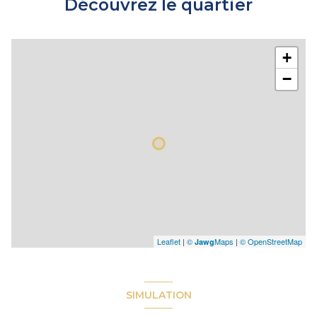
Découvrez le quartier
+
−
Leaflet
|
©
Maps
|
© OpenStreetMap
Jawg
SIMULATION