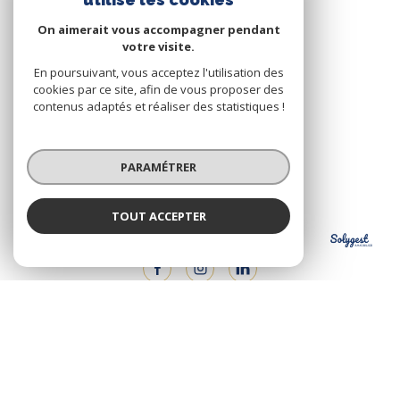
49 Rue Tête d'Or
On aimerait vous accompagner pendant
69006
Lyon
votre visite.
04 72 75 52 90
En poursuivant, vous acceptez l'utilisation des
cookies par ce site, afin de vous proposer des
agence@solygest.com
contenus adaptés et réaliser des statistiques !
PARAMÉTRER
NOS RÉSEAUX
Nous suivre
TOUT ACCEPTER
Solygest
Agence
© 2026 | Tous droits réservés
Nos honoraires
Nos partenaires
Mentions légales