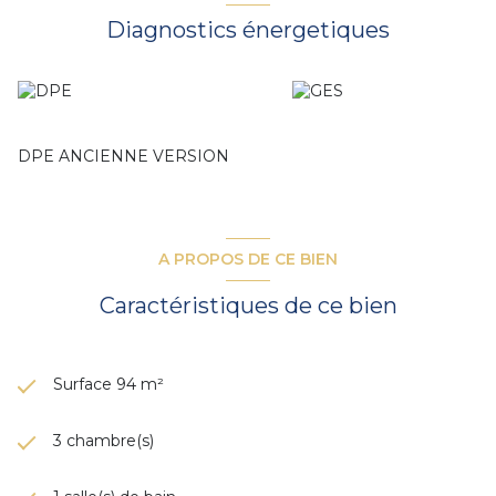
Salle de bains complète
Diagnostics énergetiques
WC séparé
Place de parking en copropriété incluse
Possibilité d’acquérir un garage en sus
Copropriété bien entretenue, cadre calme et résidentiel, à
deux pas des commerces, écoles et transports.
DPE ANCIENNE VERSION
Prix / 429 000 euros honoraires inclus à la charge du
vendeur.
DPE : D
A PROPOS DE CE BIEN
Contactez-nous pour plus d’informations ou organiser une
visite.
Caractéristiques de ce bien
Idéal pour famille
Surface 94 m²
3 chambre(s)