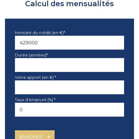
Calcul des mensualités
Montant du crédit (en €)*
Durée (années)*
Votre apport (en €) *
Taux d'emprunt (%) *
ENVOYER