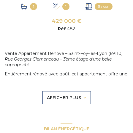
1
1
Balcon
429 000 €
Réf
482
Vente Appartement Rénové – Saint-Foy-lès-Lyon (69110)
Rue Georges Clemenceau – 3ème étage d’une belle
copropriété
Entièrement rénové
avec goût, cet appartement offre une
vue dégagée sur Lyon et les Alpes
, idéal pour profiter de la
lumière et du panorama.
Composition :
AFFICHER PLUS
Entrée spacieuse avec placard
Salon/séjour lumineux avec
cuisine américaine meublée et
équipée
Grand balcon-terrasse – parfait pour les repas en extérieur
3 chambres, dont
une suite parentale avec salle d’eau
BILAN ÉNERGÉTIQUE
privative