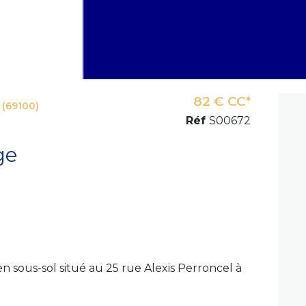
82 € CC*
(69100)
Réf
S00672
ge
n sous-sol situé au 25 rue Alexis Perroncel à