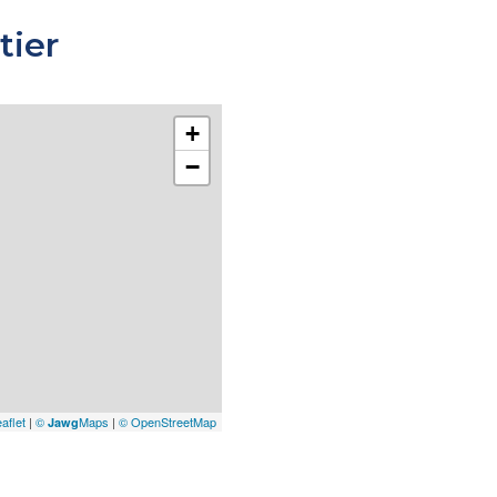
tier
+
−
aflet
|
©
Maps
|
© OpenStreetMap
Jawg