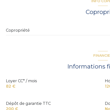
INFO COP
Copropr
Copropriété
FINANCI
Informations f
Loyer CC* / mois
Ho
82 €
12
Dépôt de garantie TTC
Do
200 €
No