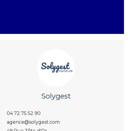
Solygest
04 72 75 52 90
agence@solygest.com
49 Rue Tête d'Or