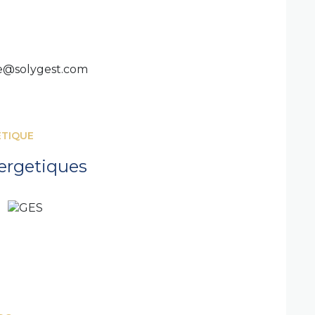
ce@solygest.com
ÉTIQUE
ergetiques