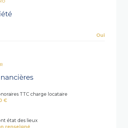
RO
iété
Oui
ER
inancières
noraires TTC charge locataire
0 €
nt état des lieux
n renseigné