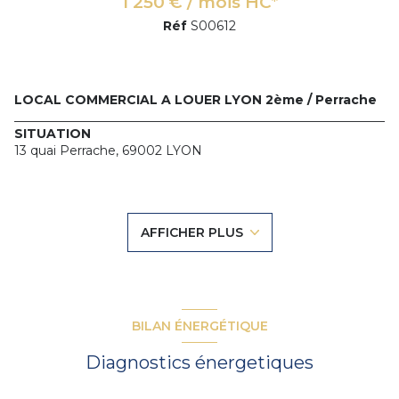
1 250 € / mois HC*
Réf
S00612
LOCAL COMMERCIAL A LOUER LYON 2ème / Perrache
_____________________________________________________________
SITUATION
13 quai Perrache,
69002 LYON
_____________________________________________________________
SURFACE
Local au rez de chaussée avec mezzanine d'une superficie
de 71.62 m².
AFFICHER PLUS
_____________________________________________________________
AMENAGEMENTS
Local en rez de chaussée avec deux grandes façades
vitrées donnant sur rue.
- 1 pièce principale d'environ 27m² au rez de chaussée, avec
toilettes
BILAN ÉNERGÉTIQUE
- 1 mezzanine d'environ 35m²
_____________________________________________________________
Diagnostics énergetiques
CONDITIONS FINANCIERES
LOYER HC : 3 750€ / trimestre (15.000€ HT /an)