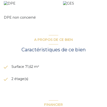
CHARGES : 150€ / trimestre (600 € HT /an)
HONORAIRES DE LOCATION: 15% HT d’un an de loyer à la
charge du locataire
_____________________________________________________________
DPE non concerné
CONDITIONS DU BAIL
Bail commercial 3/6/9 - Révision annuelle - Dépôt de
garantie d'un trimestre de loyer -
Paiement des loyers par trimestre d'avance
A PROPOS DE CE BIEN
Le local est actuellement occupé par un salon de
taouage/piercing
Caractéristiques de ce bien
_____________________________________________________________
Agence SOLYGEST - 04 72 75 52 90 -
agence@solygest.com
Surface 71,62 m²
2 étage(s)
FINANCIER